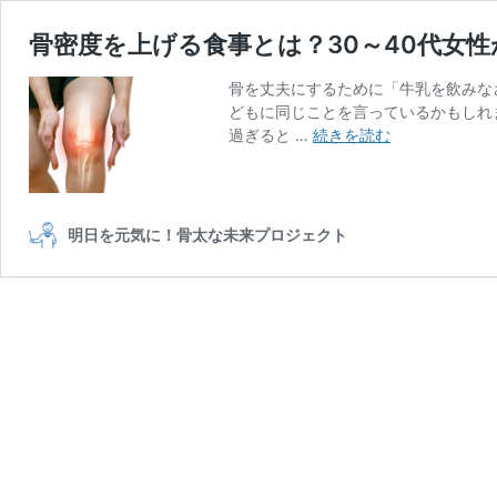
骨密度を上げる食事とは？30～40代女
骨を丈夫にするために「牛乳を飲みな
どもに同じことを言っているかもしれ
骨
過ぎると …
続きを読む
密
度
を
上
明日を元気に！骨太な未来プロジェクト
げ
る
食
事
と
は？
30
～
40
代
女