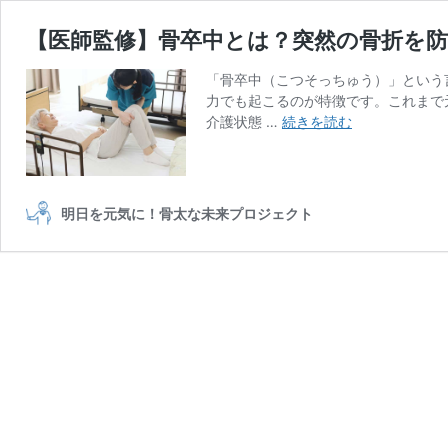
【医師監修】骨卒中とは？突然の骨折を
「骨卒中（こつそっちゅう）」という
力でも起こるのが特徴です。これまで
【医
介護状態 …
続きを読む
師
監
修】
骨
明日を元気に！骨太な未来プロジェクト
卒
中
と
は？
突
然
の
骨
折
を
防