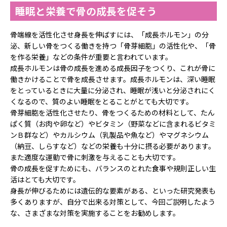
睡眠と栄養で骨の成長を促そう
骨端線を活性化させ身長を伸ばすには、「成長ホルモン」の分
泌、新しい骨をつくる働きを持つ「骨芽細胞」の活性化や、「骨
を作る栄養」などの条件が重要と言われています。
成長ホルモンは骨の成長を進める成長因子をつくり、これが骨に
働きかけることで骨を成長させます。成長ホルモンは、深い睡眠
をとっているときに大量に分泌され、睡眠が浅いと分泌されにく
くなるので、質のよい睡眠をとることがとても大切です。
骨芽細胞を活性化させたり、骨をつくるための材料として、たん
ぱく質（お肉や卵など）やビタミン（野菜などに含まれるビタミ
ンＢ群など）やカルシウム（乳製品や魚など）やマグネシウム
（納豆、しらすなど）などの栄養も十分に摂る必要があります。
また適度な運動で骨に刺激を与えることも大切です。
骨の成長を促すためにも、バランスのとれた食事や規則正しい生
活はとても大切です。
身長が伸びるためには遺伝的な要素がある、といった研究発表も
多くありますが、自分で出来る対策として、今回ご説明したよう
な、さまざまな対策を実施することをお勧めします。