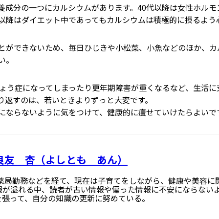
養成分の一つにカルシウムがあります。40代以降は女性ホルモ
代以降はダイエット中であってもカルシウムは積極的に摂るよう
とができないため、毎日ひじきや小松菜、小魚などのほか、カ
い。
しょう症になってしまったり更年期障害が重くなるなど、生活に
り返すのは、若いときよりずっと大変です。
にならないように気をつけて、健康的に痩せていけたらよいで
良友 杏（よしとも あん）
 薬局勤務などを経て、現在は子育てをしながら、健康や美容に
報が溢れる中、読者が古い情報や偏った情報に不安にならない
を張って、自分の知識の更新に努めている。