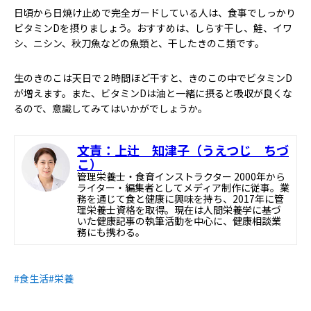
日頃から日焼け止めで完全ガードしている人は、食事でしっかり
ビタミンDを摂りましょう。おすすめは、しらす干し、鮭、イワ
シ、ニシン、秋刀魚などの魚類と、干したきのこ類です。
生のきのこは天日で２時間ほど干すと、きのこの中でビタミンD
が増えます。また、ビタミンDは油と一緒に摂ると吸収が良くな
るので、意識してみてはいかがでしょうか。
文責：上辻 知津子（うえつじ ちづ
こ）
管理栄養士・食育インストラクター 2000年から
ライター・編集者としてメディア制作に従事。業
務を通じて食と健康に興味を持ち、2017年に管
理栄養士資格を取得。現在は人間栄養学に基づ
いた健康記事の執筆活動を中心に、健康相談業
務にも携わる。
#食生活
#栄養