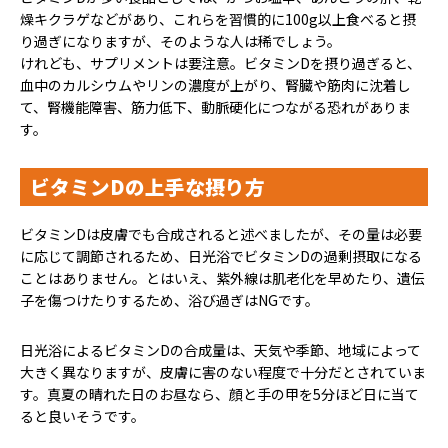
燥キクラゲなどがあり、これらを習慣的に100g以上食べると摂
り過ぎになりますが、そのような人は稀でしょう。
けれども、サプリメントは要注意。ビタミンDを摂り過ぎると、
血中のカルシウムやリンの濃度が上がり、腎臓や筋肉に沈着し
て、腎機能障害、筋力低下、動脈硬化につながる恐れがありま
す。
ビタミンDの上手な摂り方
ビタミンDは皮膚でも合成されると述べましたが、その量は必要
に応じて調節されるため、日光浴でビタミンDの過剰摂取になる
ことはありません。とはいえ、紫外線は肌老化を早めたり、遺伝
子を傷つけたりするため、浴び過ぎはNGです。
日光浴によるビタミンDの合成量は、天気や季節、地域によって
大きく異なりますが、皮膚に害のない程度で十分だとされていま
す。真夏の晴れた日のお昼なら、顔と手の甲を5分ほど日に当て
ると良いそうです。