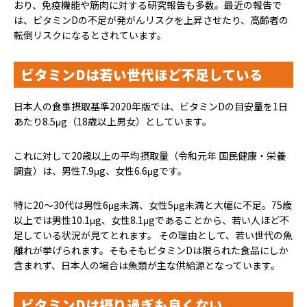
おり、免疫機能や筋肉に対する研究報告も多数。最近の報告で
は、ビタミンDの不足が発がんリスクを上昇させたり、高齢者の
転倒リスクになるとされています。
ビタミンDは若い世代ほど不足している
日本人の食事摂取基準2020年版では、ビタミンDの目安量を1日
あたり8.5μg（18歳以上男女）としています。
これに対して20歳以上の平均摂取量（令和元年 国民健康・栄養
調査）は、男性7.9μg、女性6.6μgです。
特に20～30代は男性6μg未満、女性5μg未満と大幅に不足。75歳
以上では男性10.1μg、女性8.1μgであることから、若い人ほど不
足している状況が見てとれます。 その理由として、若い世代の魚
離れが挙げられます。そもそもビタミンDは限られた食品にしか
含まれず、日本人の場合は魚類が主な供給源となっています。
ビタミンDは摂り過ぎも良くない