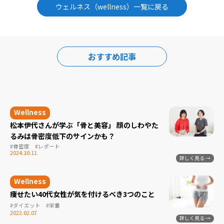
ウェルネス（wellness）一覧に戻る
おすすめ記事
松本伊代さんが学ぶ「骨と美容」 顔のしわやた
るみは骨密度低下のサインかも？
#骨密度
#レポート
2024.10.11
痩せたい40代女性が気を付けるべき3つのこと
#ダイエット
#栄養
2022.02.07