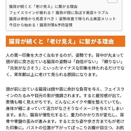
猫背が続くと「老け見え」に繋がる理由
フェイスラインが崩れる？ 猫背が顔に及ぼす美容トラブル
猫背は骨格から見直すべき！ 姿勢改善で得られる美容メリット
今日から始める！猫背対策&予防習慣
猫背が続くと「老け見え」に繋がる理由
人の第一印象を大きく左右するのが、姿勢です。背中が丸まって
頭が前に突き出ている猫背の姿勢は「自信がない」「頼りない」
「元気がなさそう」といったマイナスな印象を持たれるだけでな
く、実年齢以上に老けて見られる原因になります。
頭が前に出ている猫背は顔や首に余計な負荷を与え、フェイスラ
インのたるみや目元の影が強調されます。すると疲労感が出て、
表情も暗く見えがちです。どんなにメイクや服を整えていても、
身体が縮こまっていて活力がなさそうなイメージを与えてしまい
ます。また、猫背が慢性化すると、重力のかかり方が変化し、背
骨や骨盤の歪みが進みます。すると立ち姿や歩き方までもが老け
た印象に。バストの位置が下がってぽっこりお腹が目立つ、お尻