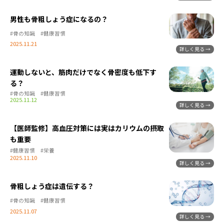
男性も骨粗しょう症になるの？
#骨の知識
#健康習慣
2025.11.21
運動しないと、筋肉だけでなく骨密度も低下す
る？
#骨の知識
#健康習慣
2025.11.12
【医師監修】高血圧対策には実はカリウムの摂取
も重要
#健康習慣
#栄養
2025.11.10
骨粗しょう症は遺伝する？
#骨の知識
#健康習慣
2025.11.07