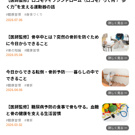
く力”を支える運動器の話
#健康習慣
#身体づくり
2026.07.06
【医師監修】骨卒中とは？突然の骨折を防ぐため
に今日からできること
#骨の知識
#健康習慣
2026.05.04
今日からできる転倒・骨折予防──暮らしの中で
できること
#健康習慣
#骨折
2026.04.06
【医師監修】糖尿病予防の食事で骨も守る。血糖
と骨の健康を支える生活習慣
#健康習慣
#骨折
2026.03.02