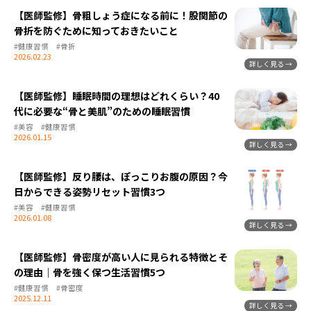
【医師監修】骨粗しょう症になる前に！股関節の
骨折を防ぐために知っておきたいこと
#健康習慣
#骨折
2026.02.23
【医師監修】睡眠時間の理想はどれくらい？40
代に必要な“骨と美肌”のための睡眠習慣
#美容
#健康習慣
2026.01.15
【医師監修】反り腰は、ぽっこりお腹の原因？今
日からできる姿勢リセット習慣3つ
#美容
#健康習慣
2026.01.08
【医師監修】骨密度が高い人に見られる特徴とそ
の理由｜骨を強く保つ生活習慣5つ
#健康習慣
#骨密度
2025.12.11